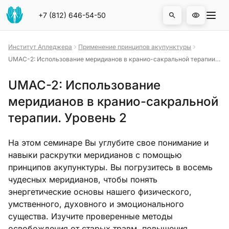
На главную страницу
Отк
+7 (812) 646-54-50
Открыть 
Институт Апледжера
Применение принципов акупунктуры
UMAC-2: Использование меридианов в кранио-сакральной терапии.
Уровень 2
UMAC-2: Использование
меридианов в кранио-сакральной
терапии. Уровень 2
На этом семинаре Вы углубите свое понимание и
навыки раскрутки меридианов с помощью
принципов акупунктуры. Вы погрузитесь в восемь
чудесных меридианов, чтобы понять
энергетические основы нашего физического,
умственного, духовного и эмоционального
существа. Изучите проверенные методы
освобождения от старых травм, повышения